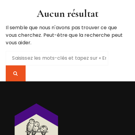
Aucun résultat
Il semble que nous n'avons pas trouver ce que
vous cherchez. Peut-être que la recherche peut
vous aider.
R
e
c
h
e
r
c
h
e
p
o