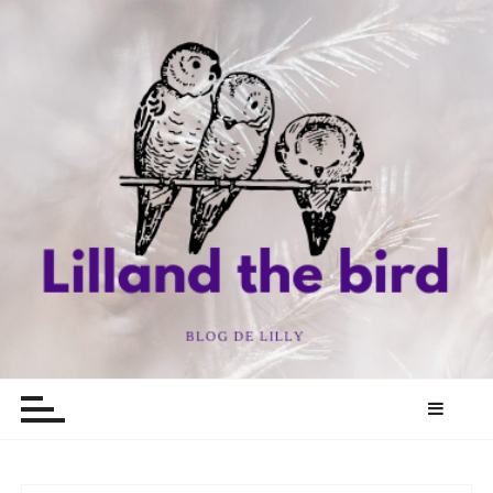
P
a
s
s
e
r
a
u
c
o
n
t
e
n
Lillandthebirds
Mon blog, mes envies, mes oiseaux
u