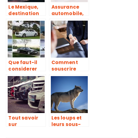
Le Mexique,
Assurance
destination
automobile,
touristique
pourquoi est-
pour un
ce necessaire
voyage entre
?
copines.
Que faut-il
Comment
considerer
souscrire
comme
chez un
criteres pour
assureur
acheter une
apres achat
automobile ?
de vehicule
d’occasion ?
Tout savoir
Les loups et
sur
leurs sous-
l’assurance
especes
de son