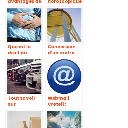
avantages de
horoscopique
la simulation
s du mois de
d’assurance
novembre de
voiture en
quelques
ligne
signes
astrologiques
Que dit le
Conversion
droit du
d’un metre
travail
cube en
concernant le
tonne : le
controle arret
guide
maladie et
vacances
d’un employe
?
Tout savoir
Webmail
sur
Creteil :
l’assurance
Comment
de son
acceder a
vehicule
votre compte