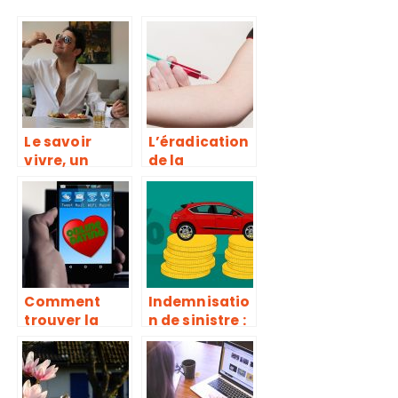
Le savoir
L’éradication
vivre, un
de la
impératif
drépanocyto
dans certains
se : un défi à
milieux
relever
Comment
Indemnisatio
trouver la
n de sinistre :
personne
comment
idéale dans
contester la
sa vie ?
decision de
l’assureur