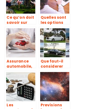
auto ?
Ce qu’on doit
Quelles sont
savoir sur
les options
l’abri de
apres un Bac
jardin
STMG ?
Assurance
Que faut-il
automobile,
considerer
pourquoi est-
comme
ce necessaire
criteres pour
?
acheter une
automobile ?
Les
Previsions