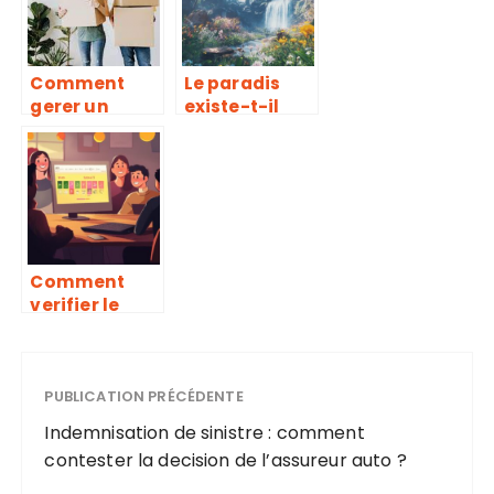
professionnel
?
Comment
Le paradis
gerer un
existe-t-il
demenageme
vraiment ?
nt avec la CAF
Décryptage
pour ne rien
des visions
rater
paradisiaque
s dans les
religions
monothéistes
Comment
verifier le
resultat de la
dv lottery
2024 : guide
comparatif
PUBLICATION PRÉCÉDENTE
des visas
Indemnisation de sinistre : comment
americains
contester la decision de l’assureur auto ?