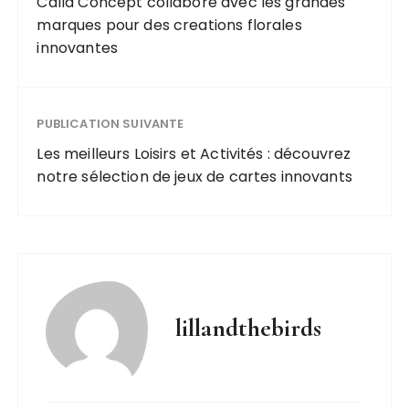
Calla Concept collabore avec les grandes
creations
marques pour des creations florales
florales
innovantes
innovantes
PUBLICATION SUIVANTE
Les meilleurs Loisirs et Activités : découvrez
notre sélection de jeux de cartes innovants
lillandthebirds