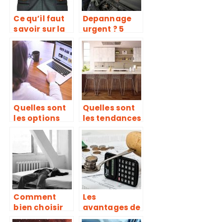
Ce qu’il faut
Depannage
savoir sur la
urgent ? 5
pompe a
trucs et
chaleur
astuces pour
vite s’en
sortir
Quelles sont
Quelles sont
les options
les tendances
apres un Bac
actuelles
STMG ?
pour les
accessoires
et les
materiaux de
cuisine ?
Comment
Les
bien choisir
avantages de
un matelas
la simulation