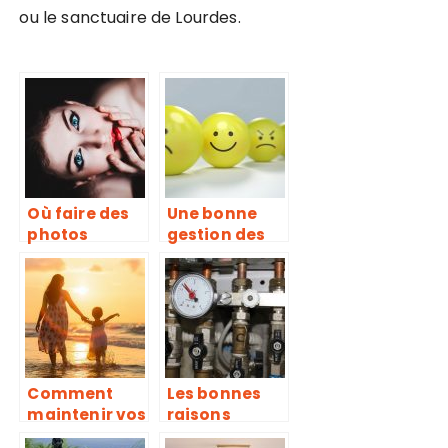
ou le sanctuaire de Lourdes.
Où faire des
Une bonne
photos
gestion des
glamour pour
émotions
assumer sa
aide à
féminité?
avancer et à
s’épanouir
Comment
Les bonnes
maintenir vos
raisons
enfants en
d’opter pour