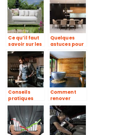
pleine santé ?
un chauffe
eau
electrique
Ce qu’il faut
Quelques
savoir sur les
astuces pour
meubles
choisir des
d’exterieur
meubles de
cuisine
Conseils
Comment
pratiques
renover
pour bien se
efficacement
servir de son
sa salle de
four en
bain ?
cuisine