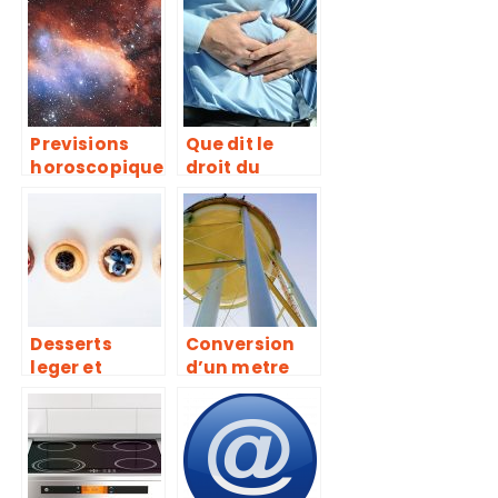
d’assurance
voiture en
ligne
Previsions
Que dit le
horoscopique
droit du
s du mois de
travail
novembre de
concernant le
quelques
controle arret
signes
maladie et
astrologiques
vacances
d’un employe
?
Desserts
Conversion
leger et
d’un metre
rapide, 4
cube en
recettes
tonne : le
faciles a
guide
realiser en
moins de 15