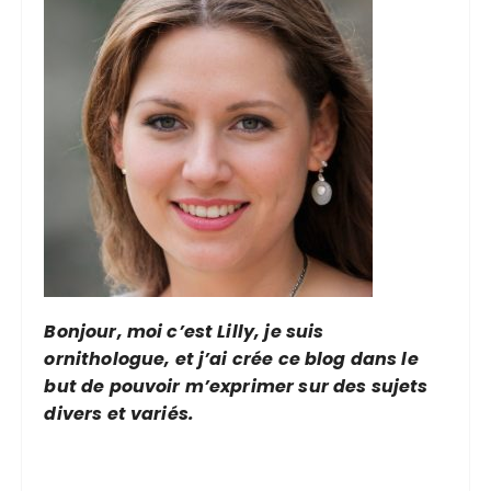
d
e
s
p
u
b
l
i
c
a
Bonjour, moi c’est Lilly, je suis
t
ornithologue, et j’ai crée ce blog dans le
i
but de pouvoir m’exprimer sur des sujets
o
divers et variés.
n
s