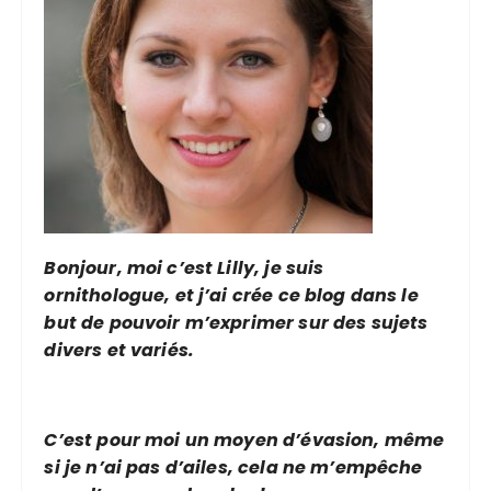
s
p
u
b
l
i
c
a
Bonjour, moi c’est Lilly, je suis
t
ornithologue, et j’ai crée ce blog dans le
i
but de pouvoir m’exprimer sur des sujets
o
divers et variés.
n
s
C’est pour moi un moyen d’évasion, même
si je n’ai pas d’ailes, cela ne m’empêche